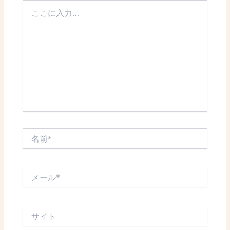
こ
こ
に
入
力…
名
前
*
メ
ー
ル
*
サ
イ